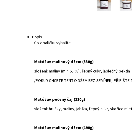
Popis
Co z balíčku vybalíte:
Matóšuv malinový džem (330g)
složení: maliny (min 65 %), řepný cukr, jablečný pektin
/POKUD CHCETE TENTO DŽEM BEZ SEMÍNEK, PŘIPIŠTE
Matóšuv pečený čaj (210g)
složení: hrušky, maliny, jablka, řepný cukr, skořice mle
Matóšuv malinový džem (190g)