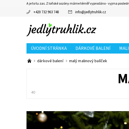
A je to tu zas. Z loňské sozóny máme téměř vyprodáno - vyjma posled
+420 732 963 748
info
@
jedlytruhlik.cz
ÚVODNÍ STRÁNKA
DÁRKOVÉ BALENÍ
MAL
dárkové balení
malý malinový balíček
M
40