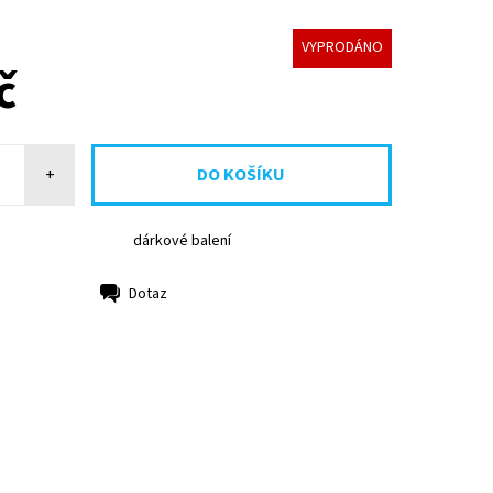
VYPRODÁNO
č
+
dárkové balení
Dotaz