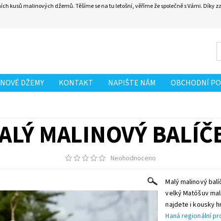
ních kusů malinových džemů. Těšíme se na tu letošní, věříme že společně s Vámi. Díky 
INOVÉ DŽEMY
KONTAKT
NAPIŠTE NÁM
OBCHODNÍ PO
ALÝ MALINOVÝ BALÍČ
Neohodnoceno
Malý malinový balíč
velký Matóšuv mal
najdete i kousky h
Haná regionální pr