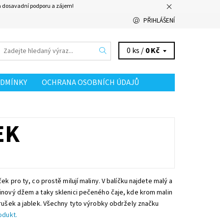
za dosavadní podporu a zájem!
PŘIHLÁŠENÍ
0 ks /
0 Kč
DMÍNKY
OCHRANA OSOBNÍCH ÚDAJŮ
EK
ek pro ty, co prostě milují maliny. V balíčku najdete malý a
inový džem a taky sklenici pečeného čaje, kde krom malin
rušek a jablek. Všechny tyto výrobky obdržely značku
odukt.