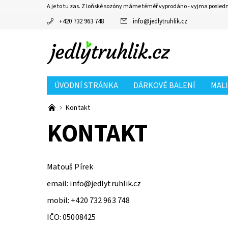
A je to tu zas. Z loňské sozóny máme téměř vyprodáno - vyjma posled
+420 732 963 748
info
@
jedlytruhlik.cz
ÚVODNÍ STRÁNKA
DÁRKOVÉ BALENÍ
MAL
Kontakt
KONTAKT
Matouš Pírek
email: info@jedlytruhlik.cz
mobil: +420 732 963 748
IČO: 05008425