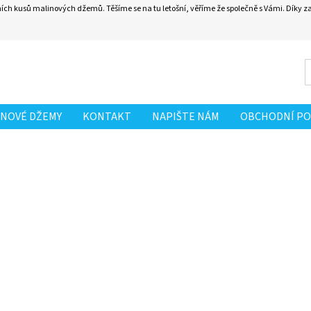
ních kusů malinových džemů. Těšíme se na tu letošní, věříme že společně s Vámi. Díky 
INOVÉ DŽEMY
KONTAKT
NAPIŠTE NÁM
OBCHODNÍ PO