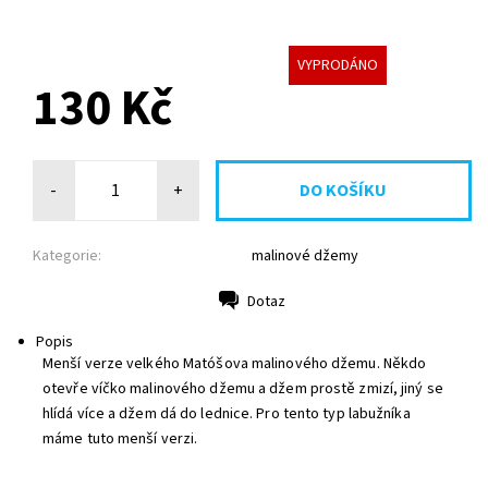
VYPRODÁNO
130 Kč
-
+
Kategorie:
malinové džemy
Dotaz
Tisk
Popis
Menší verze velkého Matóšova malinového džemu. Někdo
otevře víčko malinového džemu a džem prostě zmizí, jiný se
hlídá více a džem dá do lednice. Pro tento typ labužníka
máme tuto menší verzi.