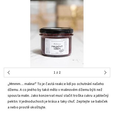
1
z 2
„
Mmmm.... malina!" To je častá reakce lidí po ochutnání našeho
džemu. A co jiného by také mělo v malinovém džemu býti než
spousta malin. Jako konzervat musí stačit troška cukru a jablečný
pektin. V jednoduchosti je krása a taky chuť. Zeptejte se babiček
a nebo prostě okoštujte.