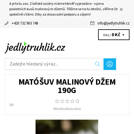
A je to tu zas. Z loňské sozóny máme téměř vyprodáno - vyjma
posledních kusů malinových džemů. Těšíme se na tu letošní, věříme že
společně s Vámi. Díky za dosavadní podporu a zájem!
+420 732 963 748
info
@
jedlytruhlik.cz
0 Kč
0 ks /
MATÓŠUV MALINOVÝ DŽEM
190G
94
Neohodnoceno